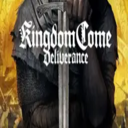
Home
Shelf
Essays
About
Shelf
/
Games
/
Kingdom Come: Deliverance
Kingdom Come: Deliverance
Ongoing
Генрі, син коваля з богемського села початку XV століття,
втрачає сім'ю у нападі найманців і мусить вийти у світ, до
якого не готовий - неграмотний, без досвіду, без зброї.
історична Богемія без фентезі-милиць: реальні міста,
реальна політика, реальна ієрархія, де ти дійсно ніхто.