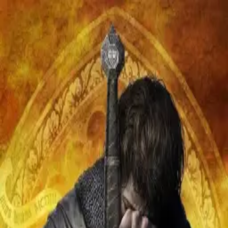
Skip to main content
Tasogare
⌘K