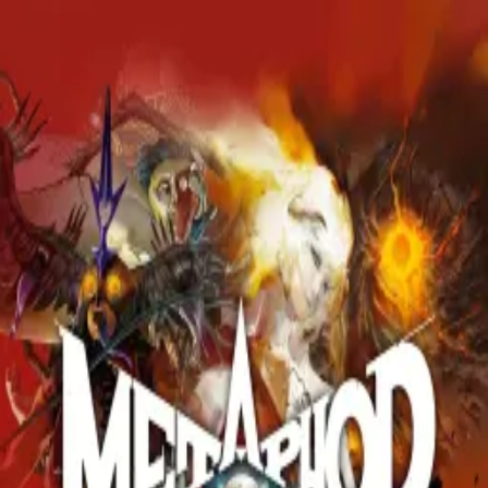
Skip to main content
Tasogare
⌘K