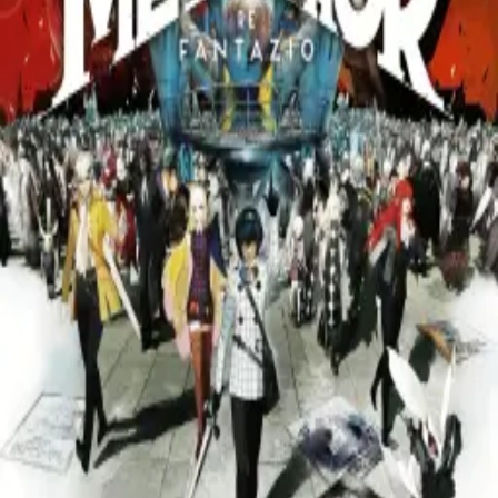
Home
Shelf
Essays
About
Shelf
/
Games
/
Metaphor: ReFantazio
Metaphor: ReFantazio
Ongoing
нова JRPG від творців Persona. фентезійний світ, де раси
ненавидять одне одного, а головний герой - приниженого
племені - вступає у виборчу гонку за трон. Atlus
переносить свою формулу (соціальні зв'язки + данжони +
календар) у класичне фентезі з відкритими політичними